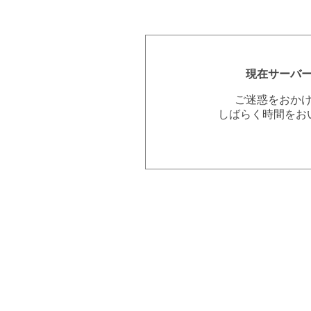
現在サーバ
ご迷惑をおか
しばらく時間をお