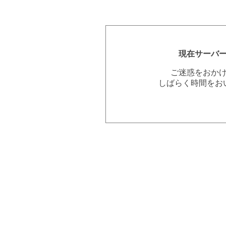
現在サーバ
ご迷惑をおか
しばらく時間をお