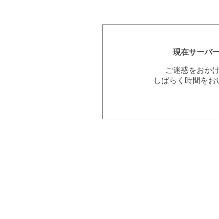
現在サーバ
ご迷惑をおか
しばらく時間をお