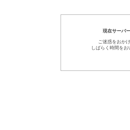
現在サーバ
ご迷惑をおか
しばらく時間をお