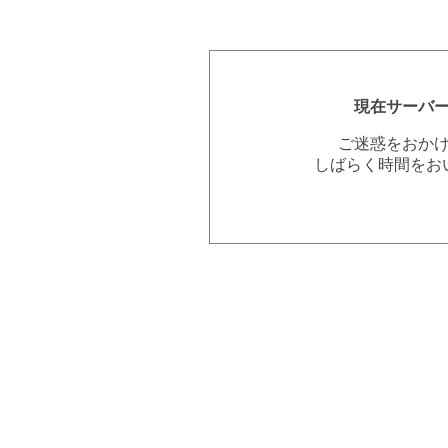
現在サーバ
ご迷惑をおか
しばらく時間をお