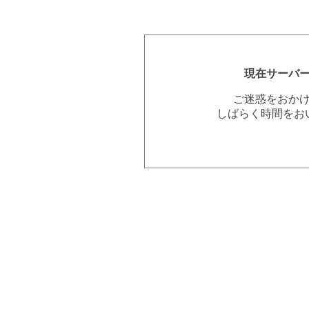
現在サーバ
ご迷惑をおか
しばらく時間をお