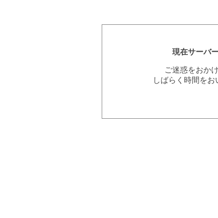
現在サーバ
ご迷惑をおか
しばらく時間をお