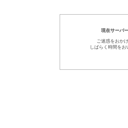
現在サーバ
ご迷惑をおか
しばらく時間をお