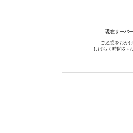
現在サーバ
ご迷惑をおか
しばらく時間をお