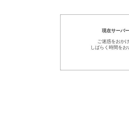
現在サーバ
ご迷惑をおか
しばらく時間をお