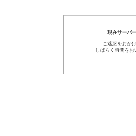
現在サーバ
ご迷惑をおか
しばらく時間をお