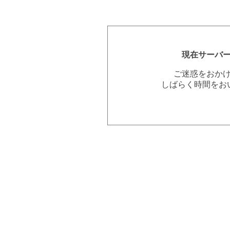
現在サーバ
ご迷惑をおか
しばらく時間をお