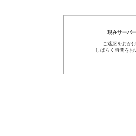
現在サーバ
ご迷惑をおか
しばらく時間をお