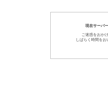
現在サーバ
ご迷惑をおか
しばらく時間をお