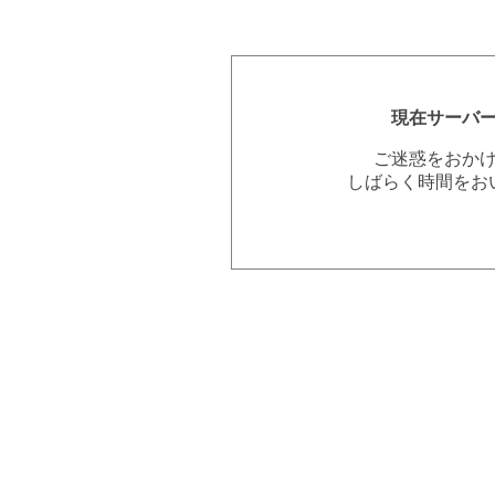
現在サーバ
ご迷惑をおか
しばらく時間をお