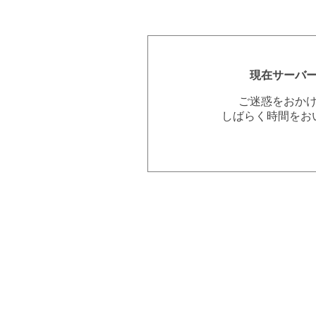
現在サーバ
ご迷惑をおか
しばらく時間をお