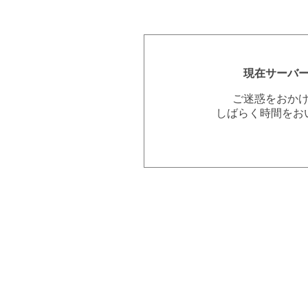
現在サーバ
ご迷惑をおか
しばらく時間をお