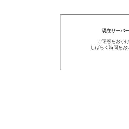
現在サーバ
ご迷惑をおか
しばらく時間をお