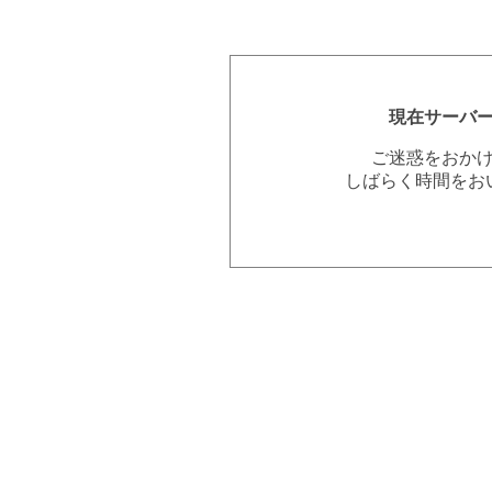
現在サーバ
ご迷惑をおか
しばらく時間をお