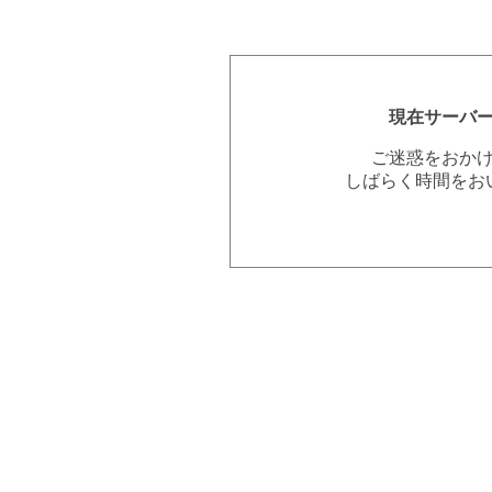
現在サーバ
ご迷惑をおか
しばらく時間をお