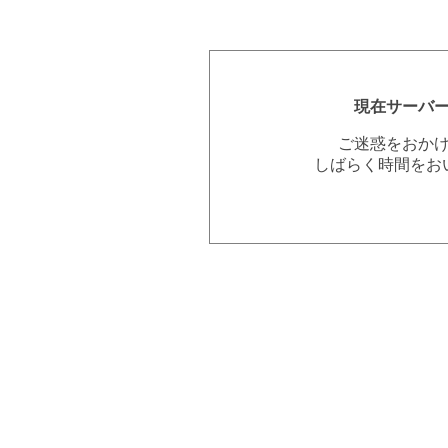
現在サーバ
ご迷惑をおか
しばらく時間をお