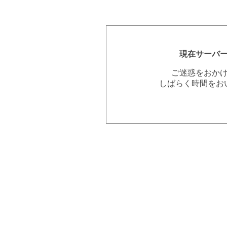
現在サーバ
ご迷惑をおか
しばらく時間をお