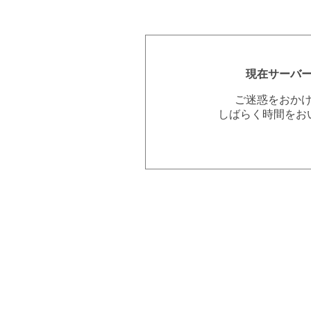
現在サーバ
ご迷惑をおか
しばらく時間をお