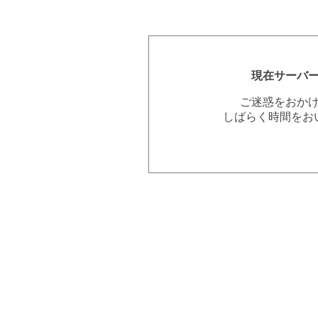
現在サーバ
ご迷惑をおか
しばらく時間をお