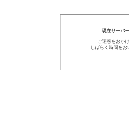
現在サーバ
ご迷惑をおか
しばらく時間をお