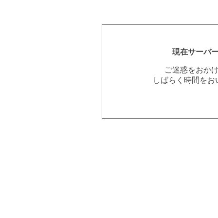
現在サーバ
ご迷惑をおか
しばらく時間をお