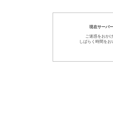
現在サーバ
ご迷惑をおか
しばらく時間をお