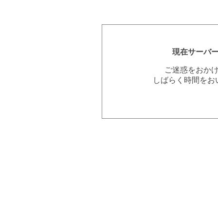
現在サーバ
ご迷惑をおか
しばらく時間をお