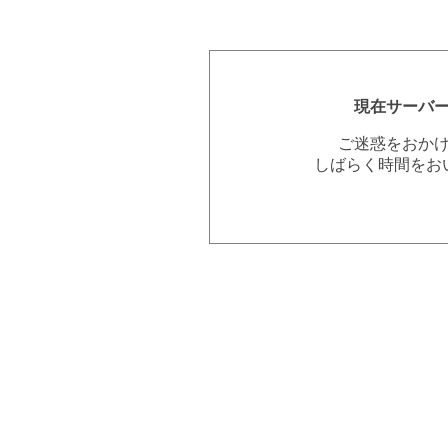
現在サーバ
ご迷惑をおか
しばらく時間をお