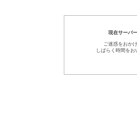
現在サーバ
ご迷惑をおか
しばらく時間をお