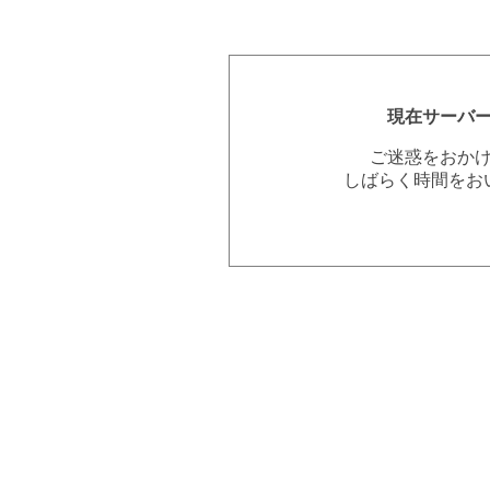
現在サーバ
ご迷惑をおか
しばらく時間をお