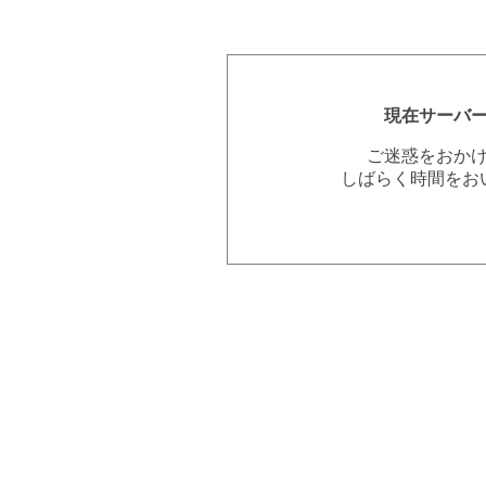
現在サーバ
ご迷惑をおか
しばらく時間をお