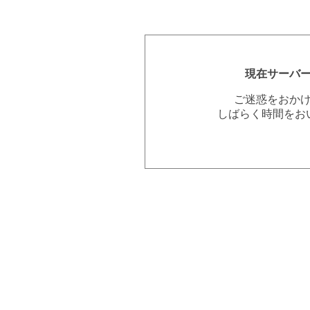
現在サーバ
ご迷惑をおか
しばらく時間をお