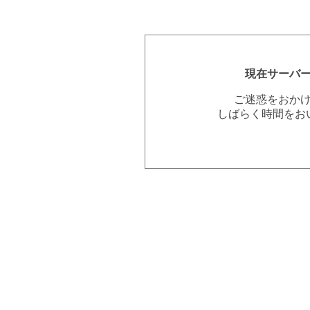
現在サーバ
ご迷惑をおか
しばらく時間をお