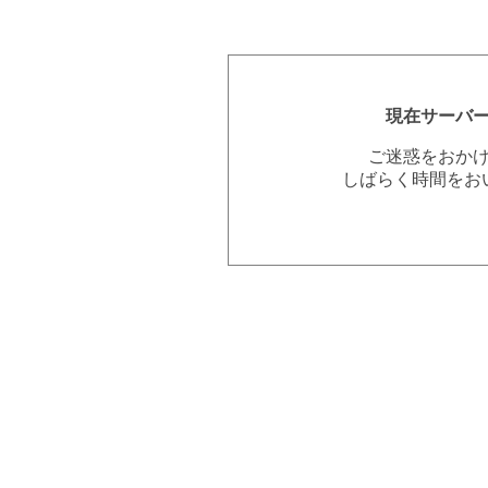
現在サーバ
ご迷惑をおか
しばらく時間をお