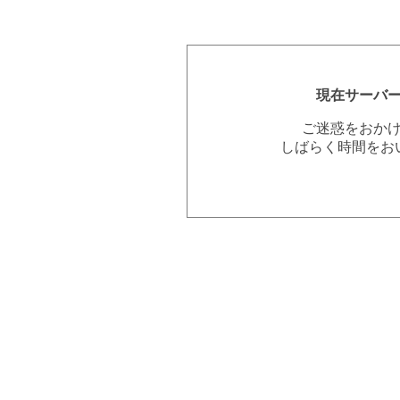
現在サーバ
ご迷惑をおか
しばらく時間をお