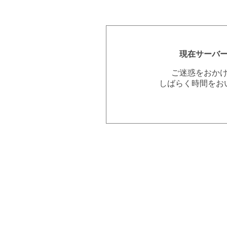
現在サーバ
ご迷惑をおか
しばらく時間をお