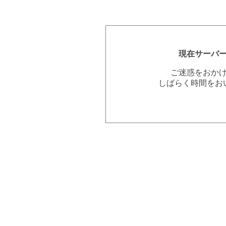
現在サーバ
ご迷惑をおか
しばらく時間をお