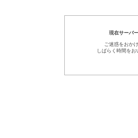
現在サーバ
ご迷惑をおか
しばらく時間をお