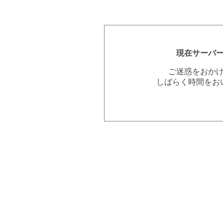
現在サーバ
ご迷惑をおか
しばらく時間をお