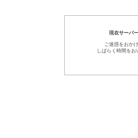
現在サーバ
ご迷惑をおか
しばらく時間をお