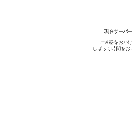
現在サーバ
ご迷惑をおか
しばらく時間をお