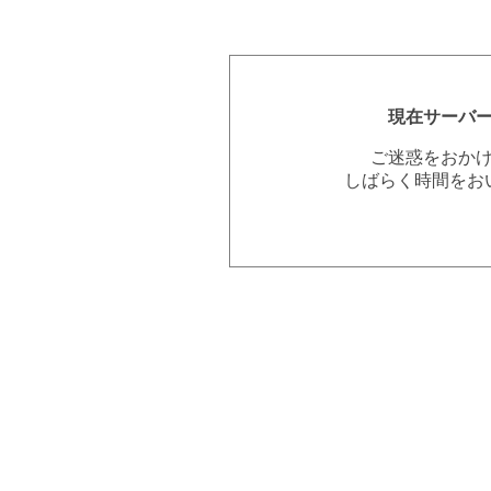
現在サーバ
ご迷惑をおか
しばらく時間をお