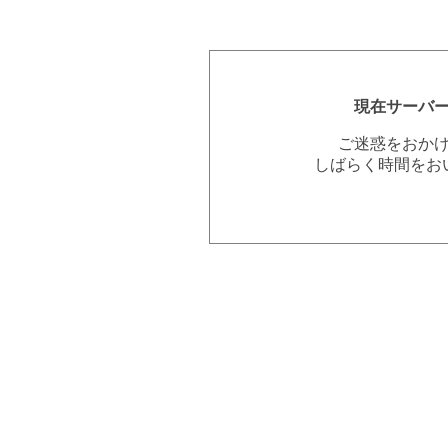
現在サーバ
ご迷惑をおか
しばらく時間をお