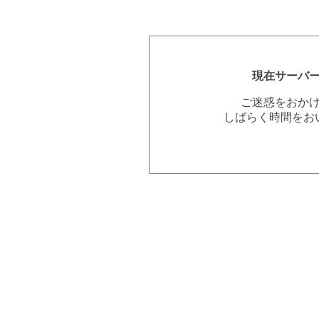
現在サーバ
ご迷惑をおか
しばらく時間をお