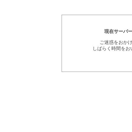
現在サーバ
ご迷惑をおか
しばらく時間をお