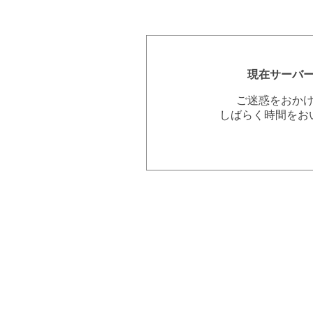
現在サーバ
ご迷惑をおか
しばらく時間をお