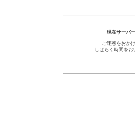
現在サーバ
ご迷惑をおか
しばらく時間をお