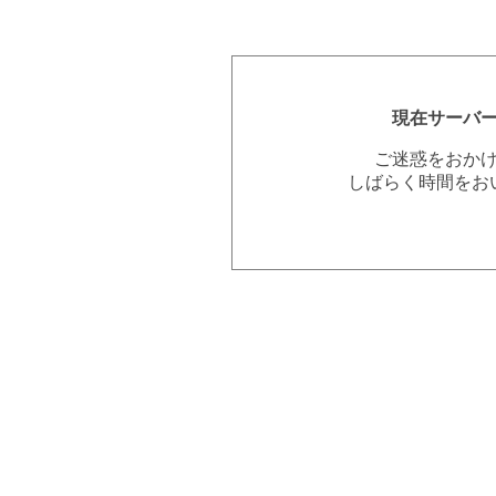
現在サーバ
ご迷惑をおか
しばらく時間をお