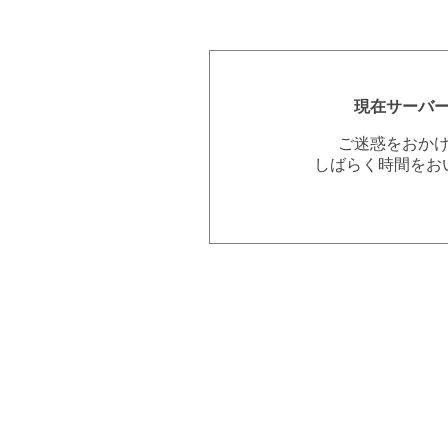
現在サーバ
ご迷惑をおか
しばらく時間をお